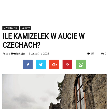
Zwiedzanie
Czechy
ILE KAMIZELEK W AUCIE W
CZECHACH?
Przez
Redakcja
-
6 września 2023
571
0