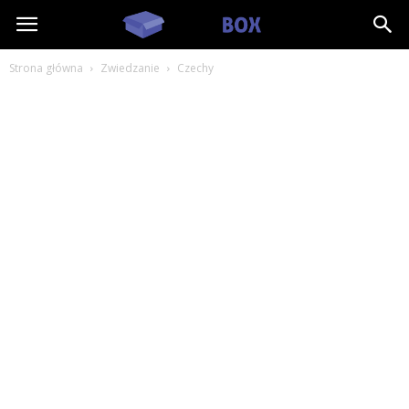
RestBox.pl
Strona główna
Zwiedzanie
Czechy