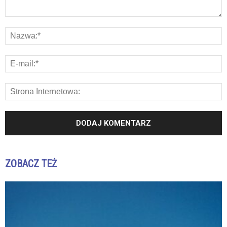
ZOBACZ TEŻ
K
K