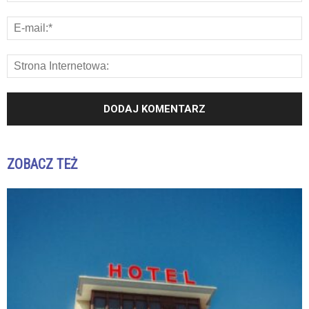
ZOBACZ TEŻ
K
K