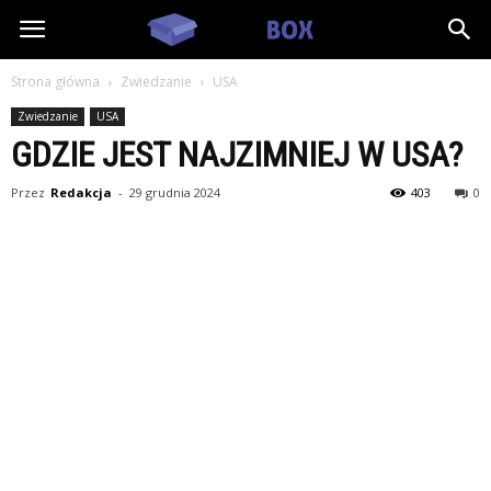
RestBox.pl
Strona główna
Zwiedzanie
USA
Zwiedzanie
USA
GDZIE JEST NAJZIMNIEJ W USA?
Przez
Redakcja
-
29 grudnia 2024
403
0