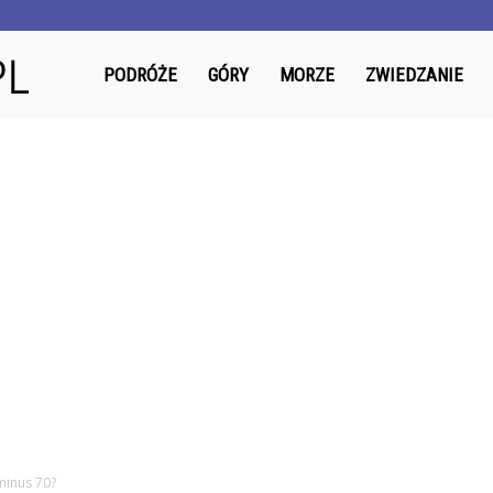
RestBox.pl
PODRÓŻE
GÓRY
MORZE
ZWIEDZANIE
minus 70?