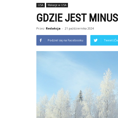
USA
Wakacje w USA
GDZIE JEST MINUS
Przez
Redakcja
-
21 października 2024
Podziel się na Facebooku
Tweet (Ćw