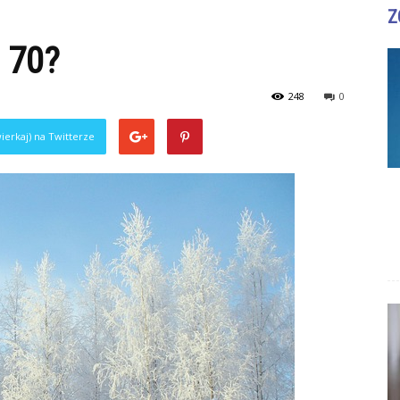
Z
 70?
248
0
ierkaj) na Twitterze